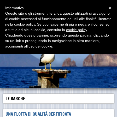
Menu
×
Informativa
Questo sito o gli strumenti terzi da questo utilizzati si avvalgono
di cookie necessari al funzionamento ed utili alle finalità illustrate
www.popologiallo.it
nella cookie policy. Se vuoi saperne di più o negare il consenso
Imbarcazioni Moderne, Comode e Sicure - Personale
del luogo altamente qualificato
a tutti o ad alcuni cookie, consulta la
cookie policy
.
Chiudendo questo banner, scorrendo questa pagina, cliccando
su un link o proseguendo la navigazione in altra maniera,
acconsenti all’uso dei cookie.
LE BARCHE
UNA FLOTTA DI QUALITÀ CERTIFICATA