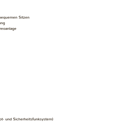
 bequemen Sitzen
ung
ereoanlage
- und Sicherheitsfunksystem)