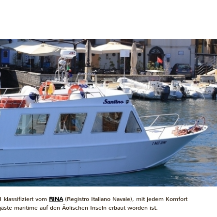
klassifiziert vom
RINA
(Registro Italiano Navale), mit jedem Komfort
gäste
maritime
auf den Äolischen Inseln erbaut worden ist.