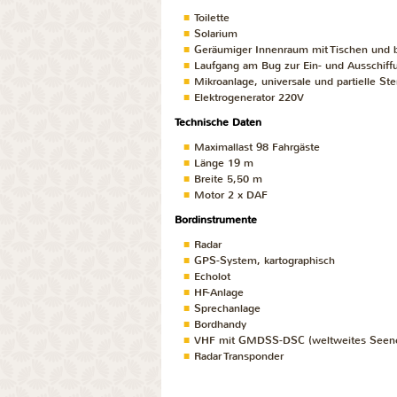
Toilette
Solarium
Geräumiger Innenraum mit Tischen und
Laufgang am Bug zur Ein- und Ausschiff
Mikroanlage, universale und partielle St
Elektrogenerator 220V
Technische Daten
Maximallast 98 Fahrgäste
Länge 19 m
Breite 5,50 m
Motor 2 x DAF
Bordinstrumente
Radar
GPS-System, kartographisch
Echolot
HF-Anlage
Sprechanlage
Bordhandy
VHF mit GMDSS-DSC (weltweites Seenot
Radar Transponder