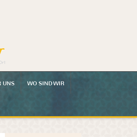
T
Ort
R UNS
WO SIND WIR