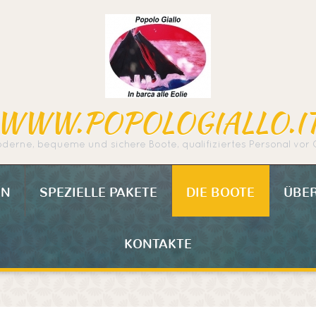
WWW.POPOLOGIALLO.I
derne, bequeme und sichere Boote, qualifiziertes Personal vor 
EN
SPEZIELLE PAKETE
DIE BOOTE
ÜBE
KONTAKTE