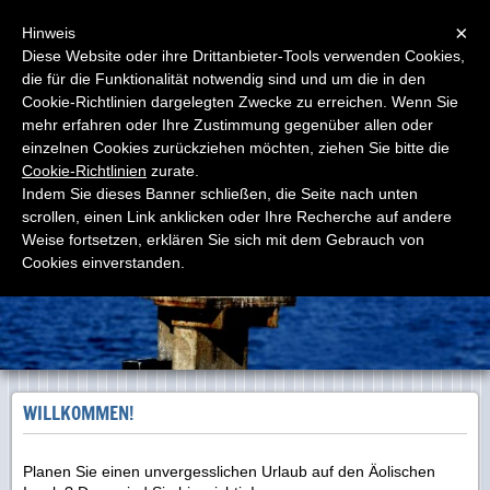
Menu
×
Hinweis
Diese Website oder ihre Drittanbieter-Tools verwenden Cookies,
die für die Funktionalität notwendig sind und um die in den
www.popologiallo.it
Cookie-Richtlinien dargelegten Zwecke zu erreichen. Wenn Sie
Moderne, bequeme und sichere Boote, qualifiziertes
Personal vor Ort
mehr erfahren oder Ihre Zustimmung gegenüber allen oder
einzelnen Cookies zurückziehen möchten, ziehen Sie bitte die
Cookie-Richtlinien
zurate.
Indem Sie dieses Banner schließen, die Seite nach unten
scrollen, einen Link anklicken oder Ihre Recherche auf andere
Weise fortsetzen, erklären Sie sich mit dem Gebrauch von
Cookies einverstanden.
WILLKOMMEN!
Planen Sie einen unvergesslichen Urlaub auf den Äolischen